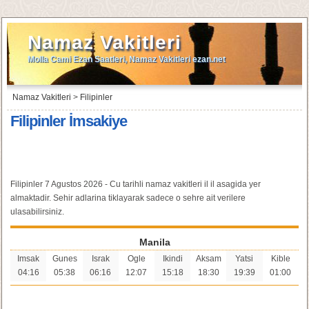
Namaz Vakitleri
Molla Cami Ezan Saatleri, Namaz Vakitleri ezan.net
Namaz Vakitleri
>
Filipinler
Filipinler İmsakiye
Filipinler 7 Agustos 2026 - Cu tarihli namaz vakitleri il il asagida yer
almaktadir. Sehir adlarina tiklayarak sadece o sehre ait verilere
ulasabilirsiniz.
Manila
Imsak
Gunes
Israk
Ogle
Ikindi
Aksam
Yatsi
Kible
04:16
05:38
06:16
12:07
15:18
18:30
19:39
01:00