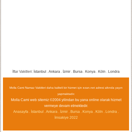
İftar Vakitleri:
İstanbul
.
Ankara
.
İzmir
.
Bursa
.
Konya
.
Köln
.
Londra
Molla Cami Namaz Vakitleri daha kaliteli bir hizmet için ezan.net adresi altında yayın
yapmaktadır.
Molla Cami web sitemiz ©2004 yilindan bu yana online olarak hizmet
vermeye devam etmektedir.
Anasayfa
.
İstanbul
.
Ankara
.
İzmir
.
Bursa
.
Konya
.
Köln
.
Londra
.
İmsakiye
2022