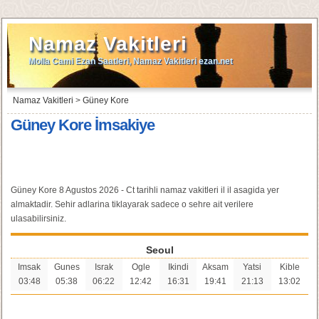
Namaz Vakitleri
Molla Cami Ezan Saatleri, Namaz Vakitleri ezan.net
Namaz Vakitleri
>
Güney Kore
Güney Kore İmsakiye
Güney Kore 8 Agustos 2026 - Ct tarihli namaz vakitleri il il asagida yer
almaktadir. Sehir adlarina tiklayarak sadece o sehre ait verilere
ulasabilirsiniz.
Seoul
Imsak
Gunes
Israk
Ogle
Ikindi
Aksam
Yatsi
Kible
03:48
05:38
06:22
12:42
16:31
19:41
21:13
13:02