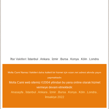
İftar Vakitleri:
İstanbul
.
Ankara
.
İzmir
.
Bursa
.
Konya
.
Köln
.
Londra
Molla Cami Namaz Vakitleri daha kaliteli bir hizmet için ezan.net adresi altında yayın
yapmaktadır.
Molla Cami web sitemiz ©2004 yilindan bu yana online olarak hizmet
vermeye devam etmektedir.
Anasayfa
.
İstanbul
.
Ankara
.
İzmir
.
Bursa
.
Konya
.
Köln
.
Londra
.
İmsakiye
2022