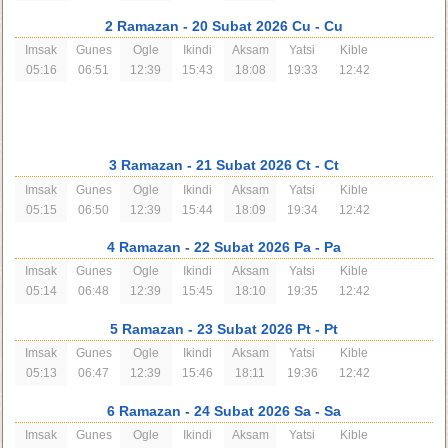
2 Ramazan
- 20 Subat 2026 Cu
- Cu
Imsak
Gunes
Ogle
Ikindi
Aksam
Yatsi
Kible
05:16
06:51
12:39
15:43
18:08
19:33
12:42
3 Ramazan
- 21 Subat 2026 Ct
- Ct
Imsak
Gunes
Ogle
Ikindi
Aksam
Yatsi
Kible
05:15
06:50
12:39
15:44
18:09
19:34
12:42
4 Ramazan
- 22 Subat 2026 Pa
- Pa
Imsak
Gunes
Ogle
Ikindi
Aksam
Yatsi
Kible
05:14
06:48
12:39
15:45
18:10
19:35
12:42
5 Ramazan
- 23 Subat 2026 Pt
- Pt
Imsak
Gunes
Ogle
Ikindi
Aksam
Yatsi
Kible
05:13
06:47
12:39
15:46
18:11
19:36
12:42
6 Ramazan
- 24 Subat 2026 Sa
- Sa
Imsak
Gunes
Ogle
Ikindi
Aksam
Yatsi
Kible