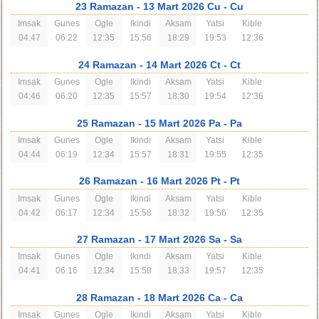
23 Ramazan
- 13 Mart 2026 Cu
- Cu
Imsak
Gunes
Ogle
Ikindi
Aksam
Yatsi
Kible
04:47
06:22
12:35
15:56
18:29
19:53
12:36
24 Ramazan
- 14 Mart 2026 Ct
- Ct
Imsak
Gunes
Ogle
Ikindi
Aksam
Yatsi
Kible
04:46
06:20
12:35
15:57
18:30
19:54
12:36
25 Ramazan
- 15 Mart 2026 Pa
- Pa
Imsak
Gunes
Ogle
Ikindi
Aksam
Yatsi
Kible
04:44
06:19
12:34
15:57
18:31
19:55
12:35
26 Ramazan
- 16 Mart 2026 Pt
- Pt
Imsak
Gunes
Ogle
Ikindi
Aksam
Yatsi
Kible
04:42
06:17
12:34
15:58
18:32
19:56
12:35
27 Ramazan
- 17 Mart 2026 Sa
- Sa
Imsak
Gunes
Ogle
Ikindi
Aksam
Yatsi
Kible
04:41
06:16
12:34
15:58
18:33
19:57
12:35
28 Ramazan
- 18 Mart 2026 Ca
- Ca
Imsak
Gunes
Ogle
Ikindi
Aksam
Yatsi
Kible