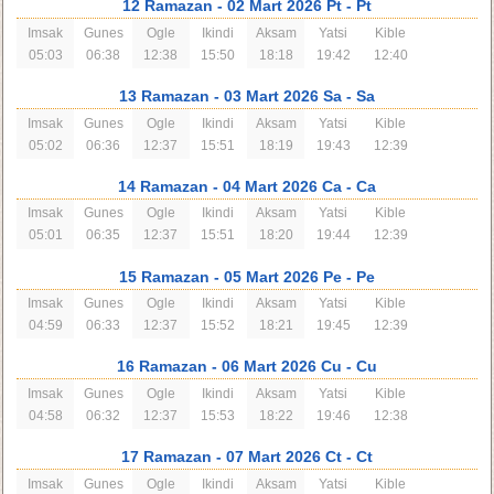
12 Ramazan
- 02 Mart 2026 Pt
- Pt
Imsak
Gunes
Ogle
Ikindi
Aksam
Yatsi
Kible
05:03
06:38
12:38
15:50
18:18
19:42
12:40
13 Ramazan
- 03 Mart 2026 Sa
- Sa
Imsak
Gunes
Ogle
Ikindi
Aksam
Yatsi
Kible
05:02
06:36
12:37
15:51
18:19
19:43
12:39
14 Ramazan
- 04 Mart 2026 Ca
- Ca
Imsak
Gunes
Ogle
Ikindi
Aksam
Yatsi
Kible
05:01
06:35
12:37
15:51
18:20
19:44
12:39
15 Ramazan
- 05 Mart 2026 Pe
- Pe
Imsak
Gunes
Ogle
Ikindi
Aksam
Yatsi
Kible
04:59
06:33
12:37
15:52
18:21
19:45
12:39
16 Ramazan
- 06 Mart 2026 Cu
- Cu
Imsak
Gunes
Ogle
Ikindi
Aksam
Yatsi
Kible
04:58
06:32
12:37
15:53
18:22
19:46
12:38
17 Ramazan
- 07 Mart 2026 Ct
- Ct
Imsak
Gunes
Ogle
Ikindi
Aksam
Yatsi
Kible