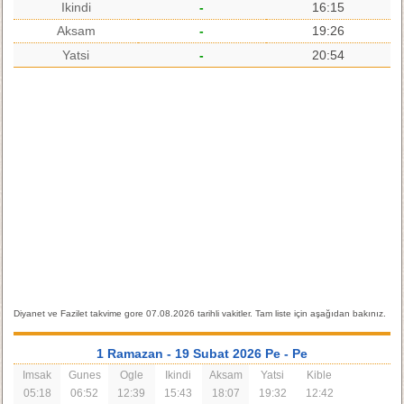
Ikindi
-
16:15
Aksam
-
19:26
Yatsi
-
20:54
Diyanet ve Fazilet takvime gore 07.08.2026 tarihli vakitler. Tam liste için aşağıdan bakınız.
1 Ramazan
- 19 Subat 2026 Pe
- Pe
Imsak
Gunes
Ogle
Ikindi
Aksam
Yatsi
Kible
05:18
06:52
12:39
15:43
18:07
19:32
12:42