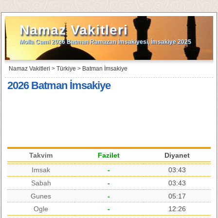
Namaz Vakitleri
Molla Cami 2026 Batman Ramazan İmsakiyesi, İmsakiye 2025
Namaz Vakitleri
>
Türkiye
>
Batman İmsakiye
2026 Batman İmsakiye
Takvim
Fazilet
Diyanet
Imsak
-
03:43
Sabah
-
03:43
Gunes
-
05:17
Ogle
-
12:26