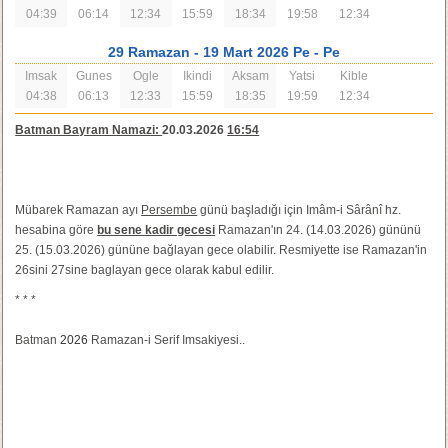
04:39
06:14
12:34
15:59
18:34
19:58
12:34
29 Ramazan
- 19 Mart 2026 Pe
- Pe
Imsak
Gunes
Ogle
Ikindi
Aksam
Yatsi
Kible
04:38
06:13
12:33
15:59
18:35
19:59
12:34
Batman Bayram Namazi:
20.03.2026
16:54
Mübarek Ramazan ayı
Persembe
günü başladığı için Imâm-i Sârânî hz.
hesabina göre
bu sene kadir gecesi
Ramazan'ın 24. (14.03.2026) gününü
25. (15.03.2026) gününe bağlayan gece olabilir. Resmiyette ise Ramazan'in
26sini 27sine baglayan gece olarak kabul edilir.
* * *
Batman
2026
Ramazan-i Serif Imsakiyesi..