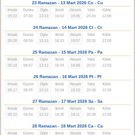
23 Ramazan
- 13 Mart 2026 Cu
- Cu
Imsak
Gunes
Ogle
Ikindi
Aksam
Yatsi
Kible
05:22
07:00
13:13
16:32
19:06
20:34
12:00
24 Ramazan
- 14 Mart 2026 Ct
- Ct
Imsak
Gunes
Ogle
Ikindi
Aksam
Yatsi
Kible
05:20
06:59
13:13
16:33
19:07
20:35
12:00
25 Ramazan
- 15 Mart 2026 Pa
- Pa
Imsak
Gunes
Ogle
Ikindi
Aksam
Yatsi
Kible
05:18
06:57
13:12
16:34
19:08
20:37
12:00
26 Ramazan
- 16 Mart 2026 Pt
- Pt
Imsak
Gunes
Ogle
Ikindi
Aksam
Yatsi
Kible
05:17
06:55
13:12
16:34
19:10
20:38
12:00
27 Ramazan
- 17 Mart 2026 Sa
- Sa
Imsak
Gunes
Ogle
Ikindi
Aksam
Yatsi
Kible
05:15
06:54
13:12
16:35
19:11
20:39
12:00
28 Ramazan
- 18 Mart 2026 Ca
- Ca
Imsak
Gunes
Ogle
Ikindi
Aksam
Yatsi
Kible