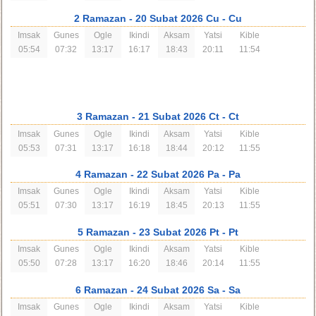
2 Ramazan
- 20 Subat 2026 Cu
- Cu
Imsak
Gunes
Ogle
Ikindi
Aksam
Yatsi
Kible
05:54
07:32
13:17
16:17
18:43
20:11
11:54
3 Ramazan
- 21 Subat 2026 Ct
- Ct
Imsak
Gunes
Ogle
Ikindi
Aksam
Yatsi
Kible
05:53
07:31
13:17
16:18
18:44
20:12
11:55
4 Ramazan
- 22 Subat 2026 Pa
- Pa
Imsak
Gunes
Ogle
Ikindi
Aksam
Yatsi
Kible
05:51
07:30
13:17
16:19
18:45
20:13
11:55
5 Ramazan
- 23 Subat 2026 Pt
- Pt
Imsak
Gunes
Ogle
Ikindi
Aksam
Yatsi
Kible
05:50
07:28
13:17
16:20
18:46
20:14
11:55
6 Ramazan
- 24 Subat 2026 Sa
- Sa
Imsak
Gunes
Ogle
Ikindi
Aksam
Yatsi
Kible