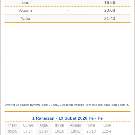
Ikindi
-
16:56
Aksam
-
20:08
Yatsi
-
21:40
Diyanet ve Fazilet takvime gore 09.08.2026 tarihli vakitler. Tam liste için aşağıdan bakınız.
1 Ramazan
- 19 Subat 2026 Pe
- Pe
Imsak
Gunes
Ogle
Ikindi
Aksam
Yatsi
Kible
05:55
07:34
13:17
16:16
18:41
20:10
11:54