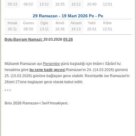
05:13
06:52
13:12
16:35
19:12
20:40
12:01
29 Ramazan
- 19 Mart 2026 Pe
- Pe
Imsak
Gunes
Ogle
Ikindi
Aksam
Yatsi
Kible
05:11
06:50
13:11
16:36
19:13
20:41
12:01
Bolu Bayram Namazi:
20.03.2026
05:28
Mübarek Ramazan ayı
Persembe
günü başladığı için Imâm-i Sârânî hz.
hesabina göre
bu sene kadir gecesi
Ramazan'ın 24. (14.03.2026) gününü
25. (15.03.2026) gününe bağlayan gece olabilir. Resmiyette ise Ramazan'in
26sini 27sine baglayan gece olarak kabul edilir.
* * *
Bolu
2026
Ramazan-i Serif Imsakiyesi..