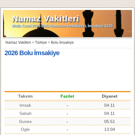
Namaz Vakitleri
Molla Cami 2026 Bolu Ramazan İmsakiyesi, İmsakiye 2025
Namaz Vakitleri
>
Türkiye
>
Bolu İmsakiye
2026 Bolu İmsakiye
Takvim
Fazilet
Diyanet
Imsak
-
04:11
Sabah
-
04:11
Gunes
-
05:51
Ogle
-
13:04