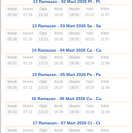
12 Ramazan
- 02 Mart 2026 Pt
- Pt
Imsak
Gunes
Ogle
Ikindi
Aksam
Yatsi
Kible
05:40
07:18
13:16
16:25
18:54
20:22
11:57
13 Ramazan
- 03 Mart 2026 Sa
- Sa
Imsak
Gunes
Ogle
Ikindi
Aksam
Yatsi
Kible
05:38
07:16
13:15
16:26
18:55
20:23
11:57
14 Ramazan
- 04 Mart 2026 Ca
- Ca
Imsak
Gunes
Ogle
Ikindi
Aksam
Yatsi
Kible
05:37
07:15
13:15
16:26
18:56
20:24
11:58
15 Ramazan
- 05 Mart 2026 Pe
- Pe
Imsak
Gunes
Ogle
Ikindi
Aksam
Yatsi
Kible
05:35
07:13
13:15
16:27
18:57
20:25
11:58
16 Ramazan
- 06 Mart 2026 Cu
- Cu
Imsak
Gunes
Ogle
Ikindi
Aksam
Yatsi
Kible
05:33
07:12
13:15
16:28
18:59
20:26
11:58
17 Ramazan
- 07 Mart 2026 Ct
- Ct
Imsak
Gunes
Ogle
Ikindi
Aksam
Yatsi
Kible