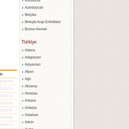
Avusturya
Azerbaycan
Belçika
Birleşik Arap Emirlikleri
Bosna Hersek
Bulgaristan
Türkiye
Çek Cum
Adana
Çin
Adapazarı
Danimarka
Adıyaman
Endonezya
Afyon
Filipinler
ih
Ağrı
Finlandiya
 2026 Pe
Aksaray
Fransa
 2026 Cu
Amasya
Güney Afrika Cum.
 2026 Ct
Ankara
Güney Kore
 2026 Pa
Antalya
Gürcistan
 2026 Pt
Ardahan
Hırvatistan
 2026 Sa
Artvin
Hollanda
 2026 Ca