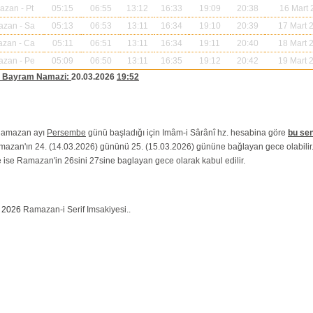
mazan
- Pt
05:15
06:55
13:12
16:33
19:09
20:38
16 Mart 
azan
- Sa
05:13
06:53
13:11
16:34
19:10
20:39
17 Mart 
azan
- Ca
05:11
06:51
13:11
16:34
19:11
20:40
18 Mart 
azan
- Pe
05:09
06:50
13:11
16:35
19:12
20:42
19 Mart 
k Bayram Namazi:
20.03.2026
19:52
Ramazan ayı
Persembe
günü başladığı için Imâm-i Sârânî hz. hesabina göre
bu sen
azan'ın 24. (14.03.2026) gününü 25. (15.03.2026) gününe bağlayan gece olabilir
 ise Ramazan'in 26sini 27sine baglayan gece olarak kabul edilir.
k
2026
Ramazan-i Serif Imsakiyesi..