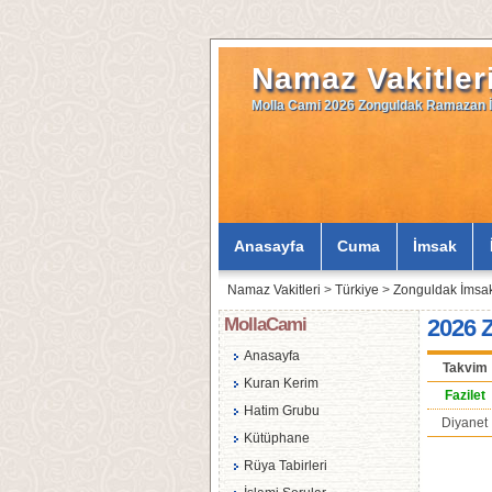
Namaz Vakitler
Molla Cami 2026 Zonguldak Ramazan İ
Anasayfa
Cuma
İmsak
Namaz Vakitleri
>
Türkiye
>
Zonguldak İmsa
MollaCami
2026 
Anasayfa
Takvim
Kuran Kerim
Fazilet
Hatim Grubu
Diyanet
Kütüphane
Rüya Tabirleri