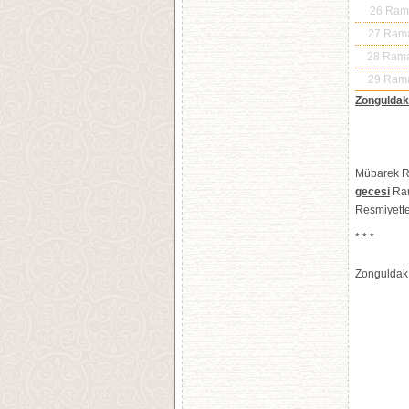
26 Ra
27 Ram
28 Ram
29 Ram
Zongulda
Mübarek 
gecesi
Ram
Resmiyette
* * *
Zongulda