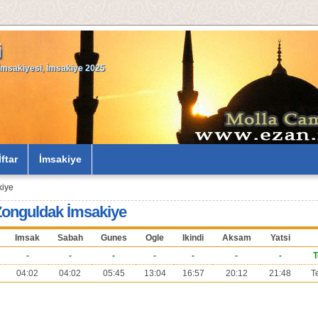
i
msakiyesi, İmsakiye 2025
İftar
İmsakiye
kiye
Zonguldak İmsakiye
Imsak
Sabah
Gunes
Ogle
Ikindi
Aksam
Yatsi
-
-
-
-
-
-
-
T
04:02
04:02
05:45
13:04
16:57
20:12
21:48
T