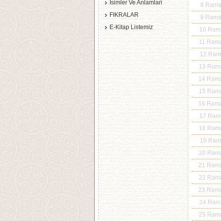
Isimler Ve Anlamlari
8 Ram
FIKRALAR
9 Ram
E-Kitap Listemiz
10 Ram
11 Ram
12 Ra
13 Ram
14 Ram
15 Ram
16 Ram
17 Ram
18 Ram
19 Ra
20 Ram
21 Ram
22 Ram
23 Ram
24 Ram
25 Ram