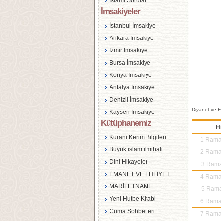
İslami Sorular
İmsakiyeler
İstanbul İmsakiye
Ankara İmsakiye
İzmir İmsakiye
Bursa İmsakiye
Konya İmsakiye
Antalya İmsakiye
Denizli İmsakiye
Diyanet ve Fa
Kayseri İmsakiye
Kütüphanemiz
Hi
Kurani Kerim Bilgileri
1 Ram
Büyük islam ilmihali
2 Ram
Dini Hikayeler
3 Ram
EMANET VE EHLİYET
4 Ram
MARİFETNAME
5 Ram
Yeni Hutbe Kitabi
6 Ram
Cuma Sohbetleri
7 Ram