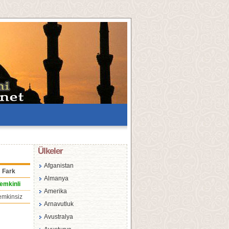
Ülkeler
Afganistan
Fark
Almanya
emkinli
Amerika
emkinsiz
Arnavutluk
Avustralya