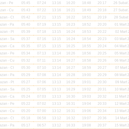
azan
- Pe
05:45
07:24
13:16
16:20
18:48
20:17
26 Subat
azan
- Cu
05:43
07:22
13:16
16:21
18:49
20:18
27 Subat
azan
- Ct
05:42
07:21
13:15
16:22
18:51
20:19
28 Subat
azan
- Pa
05:40
07:19
13:15
16:23
18:52
20:20
01 Mart 
mazan
- Pt
05:39
07:18
13:15
16:24
18:53
20:22
02 Mart 
azan
- Sa
05:37
07:16
13:15
16:24
18:54
20:23
03 Mart 
azan
- Ca
05:35
07:15
13:15
16:25
18:55
20:24
04 Mart 
azan
- Pe
05:34
07:13
13:14
16:26
18:56
20:25
05 Mart 
azan
- Cu
05:32
07:11
13:14
16:27
18:58
20:26
06 Mart 
azan
- Ct
05:30
07:10
13:14
16:27
18:59
20:27
07 Mart 
azan
- Pa
05:29
07:08
13:14
16:28
19:00
20:29
08 Mart 
mazan
- Pt
05:27
07:06
13:13
16:29
19:01
20:30
09 Mart 
azan
- Sa
05:25
07:05
13:13
16:29
19:02
20:31
10 Mart 
azan
- Ca
05:24
07:03
13:13
16:30
19:03
20:32
11 Mart 
azan
- Pe
05:22
07:02
13:13
16:31
19:04
20:33
12 Mart 
azan
- Cu
05:20
07:00
13:12
16:31
19:06
20:34
13 Mart 
azan
- Ct
05:18
06:58
13:12
16:32
19:07
20:36
14 Mart 
azan
- Pa
05:17
06:57
13:12
16:33
19:08
20:37
15 Mart 