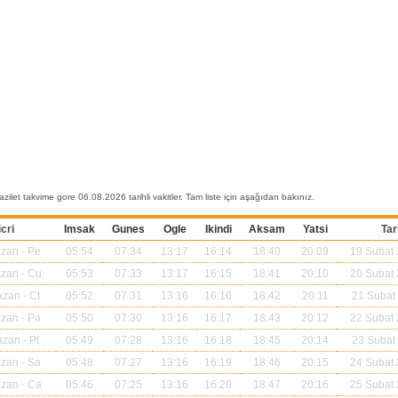
zilet takvime gore 06.08.2026 tarihli vakitler. Tam liste için aşağıdan bakınız.
cri
Imsak
Gunes
Ogle
Ikindi
Aksam
Yatsi
Tar
azan
- Pe
05:54
07:34
13:17
16:14
18:40
20:09
19 Subat
azan
- Cu
05:53
07:33
13:17
16:15
18:41
20:10
20 Subat
azan
- Ct
05:52
07:31
13:16
16:16
18:42
20:11
21 Subat
azan
- Pa
05:50
07:30
13:16
16:17
18:43
20:12
22 Subat
azan
- Pt
05:49
07:28
13:16
16:18
18:45
20:14
23 Subat
azan
- Sa
05:48
07:27
13:16
16:19
18:46
20:15
24 Subat
azan
- Ca
05:46
07:25
13:16
16:20
18:47
20:16
25 Subat