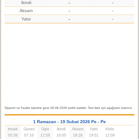
Ikindi
-
-
Aksam
-
-
Yatsi
-
-
Diyanet ve Fazilet takvime gore 09.08.2026 tarihli vakitler. Tam liste için aşağıdan bakınız.
1 Ramazan
- 19 Subat 2026 Pe
- Pe
Imsak
Gunes
Ogle
Ikindi
Aksam
Yatsi
Kible
05:38
07:10
12:59
16:05
18:28
19:51
12:09