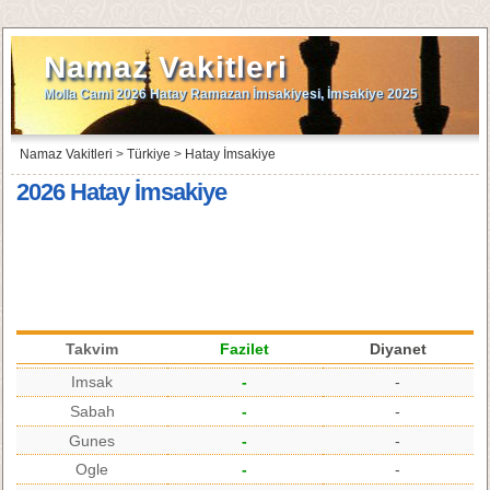
Namaz Vakitleri
Molla Cami 2026 Hatay Ramazan İmsakiyesi, İmsakiye 2025
Namaz Vakitleri
>
Türkiye
>
Hatay İmsakiye
2026 Hatay İmsakiye
Takvim
Fazilet
Diyanet
Imsak
-
-
Sabah
-
-
Gunes
-
-
Ogle
-
-