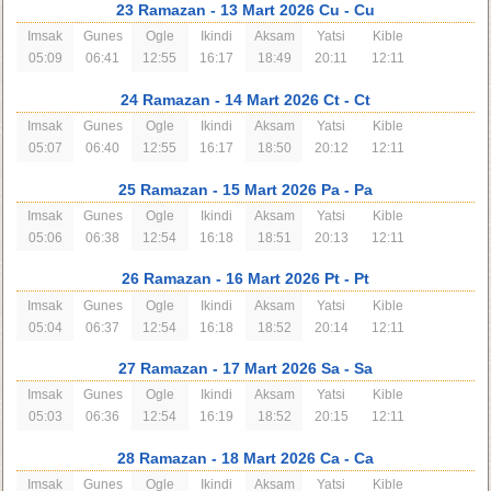
23 Ramazan
- 13 Mart 2026 Cu
- Cu
Imsak
Gunes
Ogle
Ikindi
Aksam
Yatsi
Kible
05:09
06:41
12:55
16:17
18:49
20:11
12:11
24 Ramazan
- 14 Mart 2026 Ct
- Ct
Imsak
Gunes
Ogle
Ikindi
Aksam
Yatsi
Kible
05:07
06:40
12:55
16:17
18:50
20:12
12:11
25 Ramazan
- 15 Mart 2026 Pa
- Pa
Imsak
Gunes
Ogle
Ikindi
Aksam
Yatsi
Kible
05:06
06:38
12:54
16:18
18:51
20:13
12:11
26 Ramazan
- 16 Mart 2026 Pt
- Pt
Imsak
Gunes
Ogle
Ikindi
Aksam
Yatsi
Kible
05:04
06:37
12:54
16:18
18:52
20:14
12:11
27 Ramazan
- 17 Mart 2026 Sa
- Sa
Imsak
Gunes
Ogle
Ikindi
Aksam
Yatsi
Kible
05:03
06:36
12:54
16:19
18:52
20:15
12:11
28 Ramazan
- 18 Mart 2026 Ca
- Ca
Imsak
Gunes
Ogle
Ikindi
Aksam
Yatsi
Kible