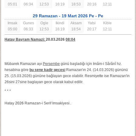
05:01
06:34
12:53
16:19
18:53
20:16
12:11
29 Ramazan
- 19 Mart 2026 Pe
- Pe
Imsak
Gunes
Ogle
Ikindi
Aksam
Yatsi
Kible
05:00
06:33
12:53
16:19
18:54
20:17
12:11
Hatay Bayram Namazi:
20.03.2026
08:04
Mübarek Ramazan ayı
Persembe
günü başladığı için Imâm-i Sârânî hz.
hesabina göre
bu sene kadir gecesi
Ramazan'ın 24. (14.03.2026) gününü
25. (15.03.2026) gününe bağlayan gece olabilir. Resmiyette ise Ramazan'in
26sini 27sine baglayan gece olarak kabul edilir.
* * *
Hatay
2026
Ramazan-i Serif Imsakiyesi..