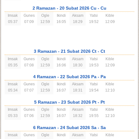
2 Ramazan
- 20 Subat 2026 Cu
- Cu
Imsak
Gunes
Ogle
Ikindi
Aksam
Yatsi
Kible
05:37
07:09
12:59
16:05
18:29
19:52
12:09
3 Ramazan
- 21 Subat 2026 Ct
- Ct
Imsak
Gunes
Ogle
Ikindi
Aksam
Yatsi
Kible
05:35
07:08
12:59
16:06
18:30
19:53
12:09
4 Ramazan
- 22 Subat 2026 Pa
- Pa
Imsak
Gunes
Ogle
Ikindi
Aksam
Yatsi
Kible
05:34
07:07
12:59
16:07
18:31
19:54
12:10
5 Ramazan
- 23 Subat 2026 Pt
- Pt
Imsak
Gunes
Ogle
Ikindi
Aksam
Yatsi
Kible
05:33
07:06
12:59
16:07
18:32
19:55
12:10
6 Ramazan
- 24 Subat 2026 Sa
- Sa
Imsak
Gunes
Ogle
Ikindi
Aksam
Yatsi
Kible