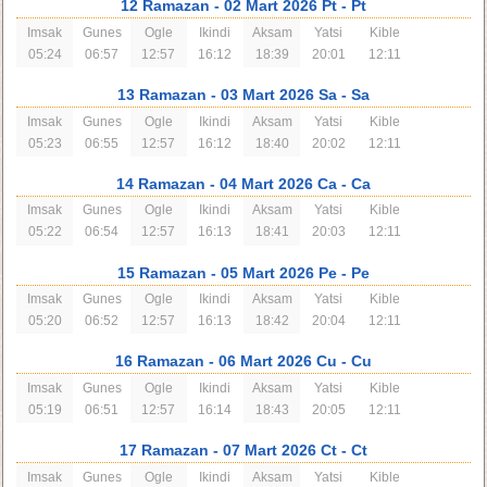
12 Ramazan
- 02 Mart 2026 Pt
- Pt
Imsak
Gunes
Ogle
Ikindi
Aksam
Yatsi
Kible
05:24
06:57
12:57
16:12
18:39
20:01
12:11
13 Ramazan
- 03 Mart 2026 Sa
- Sa
Imsak
Gunes
Ogle
Ikindi
Aksam
Yatsi
Kible
05:23
06:55
12:57
16:12
18:40
20:02
12:11
14 Ramazan
- 04 Mart 2026 Ca
- Ca
Imsak
Gunes
Ogle
Ikindi
Aksam
Yatsi
Kible
05:22
06:54
12:57
16:13
18:41
20:03
12:11
15 Ramazan
- 05 Mart 2026 Pe
- Pe
Imsak
Gunes
Ogle
Ikindi
Aksam
Yatsi
Kible
05:20
06:52
12:57
16:13
18:42
20:04
12:11
16 Ramazan
- 06 Mart 2026 Cu
- Cu
Imsak
Gunes
Ogle
Ikindi
Aksam
Yatsi
Kible
05:19
06:51
12:57
16:14
18:43
20:05
12:11
17 Ramazan
- 07 Mart 2026 Ct
- Ct
Imsak
Gunes
Ogle
Ikindi
Aksam
Yatsi
Kible