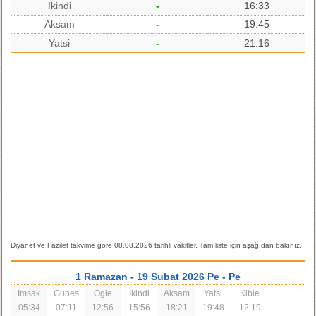
Ikindi
-
16:33
Aksam
-
19:45
Yatsi
-
21:16
Diyanet ve Fazilet takvime gore 08.08.2026 tarihli vakitler. Tam liste için aşağıdan bakınız.
1 Ramazan
- 19 Subat 2026 Pe
- Pe
Imsak
Gunes
Ogle
Ikindi
Aksam
Yatsi
Kible
05:34
07:11
12:56
15:56
18:21
19:48
12:19