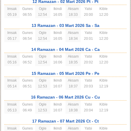
12 Ramazan
- 02 Mart 2026 Pt
- Pt
Imsak
Gunes
Ogle
Ikindi
Aksam
Yatsi
Kible
05:19
06:55
12:54
16:05
18:33
20:00
12:20
13 Ramazan
- 03 Mart 2026 Sa
- Sa
Imsak
Gunes
Ogle
Ikindi
Aksam
Yatsi
Kible
05:17
06:54
12:54
16:05
18:34
20:01
12:20
14 Ramazan
- 04 Mart 2026 Ca
- Ca
Imsak
Gunes
Ogle
Ikindi
Aksam
Yatsi
Kible
05:16
06:52
12:54
16:06
18:35
20:02
12:20
15 Ramazan
- 05 Mart 2026 Pe
- Pe
Imsak
Gunes
Ogle
Ikindi
Aksam
Yatsi
Kible
05:14
06:51
12:53
16:07
18:37
20:03
12:19
16 Ramazan
- 06 Mart 2026 Cu
- Cu
Imsak
Gunes
Ogle
Ikindi
Aksam
Yatsi
Kible
05:13
06:49
12:53
16:07
18:38
20:04
12:19
17 Ramazan
- 07 Mart 2026 Ct
- Ct
Imsak
Gunes
Ogle
Ikindi
Aksam
Yatsi
Kible