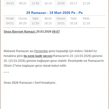
04:53
06:31
12:50
16:14
18:50
20:17
12:18
29 Ramazan
- 19 Mart 2026 Pe
- Pe
Imsak
Gunes
Ogle
Ikindi
Aksam
Yatsi
Kible
04:51
06:29
12:50
16:15
18:51
20:18
12:18
Sivas Bayram Namazi:
20.03.2026
09:07
Mübarek Ramazan ayı
Persembe
günü başladığı için Imâm-i Sârânî hz.
hesabina göre
bu sene kadir gecesi
Ramazan'ın 24. (14.03.2026) gününü
25. (15.03.2026) gününe bağlayan gece olabilir. Resmiyette ise Ramazan'in
26sini 27sine baglayan gece olarak kabul edilir.
* * *
Sivas
2026
Ramazan-i Serif Imsakiyesi..