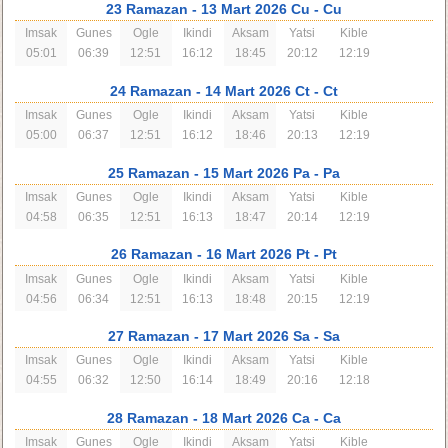
23 Ramazan
- 13 Mart 2026 Cu
- Cu
Imsak
Gunes
Ogle
Ikindi
Aksam
Yatsi
Kible
05:01
06:39
12:51
16:12
18:45
20:12
12:19
24 Ramazan
- 14 Mart 2026 Ct
- Ct
Imsak
Gunes
Ogle
Ikindi
Aksam
Yatsi
Kible
05:00
06:37
12:51
16:12
18:46
20:13
12:19
25 Ramazan
- 15 Mart 2026 Pa
- Pa
Imsak
Gunes
Ogle
Ikindi
Aksam
Yatsi
Kible
04:58
06:35
12:51
16:13
18:47
20:14
12:19
26 Ramazan
- 16 Mart 2026 Pt
- Pt
Imsak
Gunes
Ogle
Ikindi
Aksam
Yatsi
Kible
04:56
06:34
12:51
16:13
18:48
20:15
12:19
27 Ramazan
- 17 Mart 2026 Sa
- Sa
Imsak
Gunes
Ogle
Ikindi
Aksam
Yatsi
Kible
04:55
06:32
12:50
16:14
18:49
20:16
12:18
28 Ramazan
- 18 Mart 2026 Ca
- Ca
Imsak
Gunes
Ogle
Ikindi
Aksam
Yatsi
Kible