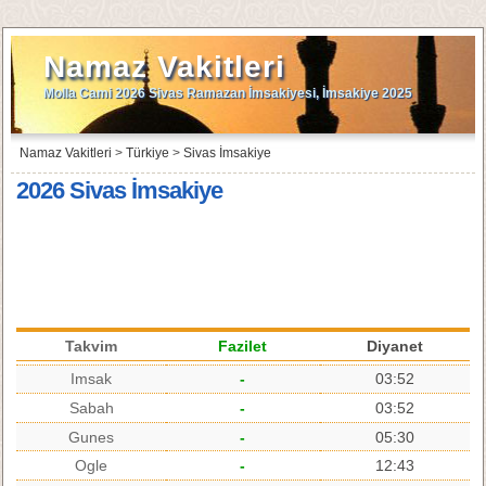
Namaz Vakitleri
Molla Cami 2026 Sivas Ramazan İmsakiyesi, İmsakiye 2025
Namaz Vakitleri
>
Türkiye
>
Sivas İmsakiye
2026 Sivas İmsakiye
Takvim
Fazilet
Diyanet
Imsak
-
03:52
Sabah
-
03:52
Gunes
-
05:30
Ogle
-
12:43