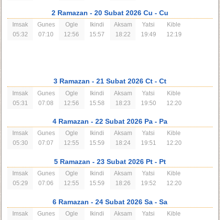
2 Ramazan
- 20 Subat 2026 Cu
- Cu
Imsak
Gunes
Ogle
Ikindi
Aksam
Yatsi
Kible
05:32
07:10
12:56
15:57
18:22
19:49
12:19
3 Ramazan
- 21 Subat 2026 Ct
- Ct
Imsak
Gunes
Ogle
Ikindi
Aksam
Yatsi
Kible
05:31
07:08
12:56
15:58
18:23
19:50
12:20
4 Ramazan
- 22 Subat 2026 Pa
- Pa
Imsak
Gunes
Ogle
Ikindi
Aksam
Yatsi
Kible
05:30
07:07
12:55
15:59
18:24
19:51
12:20
5 Ramazan
- 23 Subat 2026 Pt
- Pt
Imsak
Gunes
Ogle
Ikindi
Aksam
Yatsi
Kible
05:29
07:06
12:55
15:59
18:26
19:52
12:20
6 Ramazan
- 24 Subat 2026 Sa
- Sa
Imsak
Gunes
Ogle
Ikindi
Aksam
Yatsi
Kible